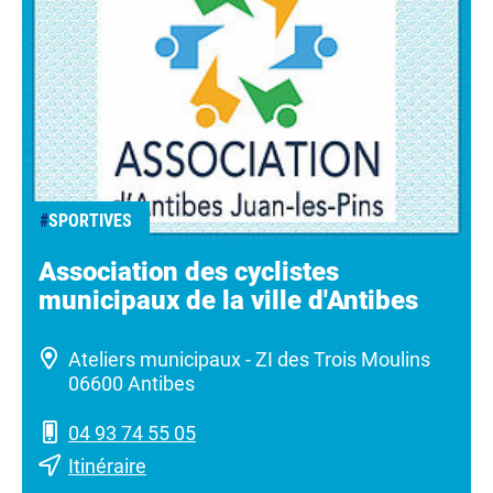
#
SPORTIVES
Association des cyclistes
municipaux de la ville d'Antibes
Ateliers municipaux - ZI des Trois Moulins
06600 Antibes
04 93 74 55 05
Itinéraire