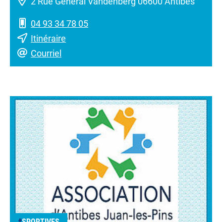
2 Rue Général Vandenberg 06600 Antibes
04 93 34 78 05
Itinéraire
Courriel
#
SPORTIVES