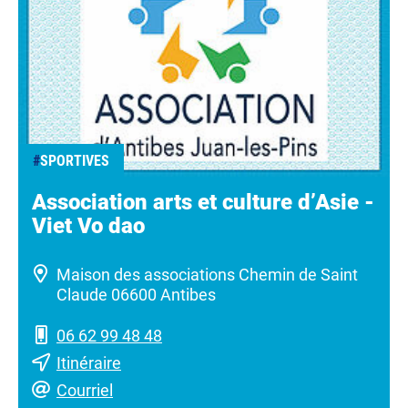
#
SPORTIVES
Association arts et culture d’Asie -
Viet Vo dao
Maison des associations Chemin de Saint
Claude 06600 Antibes
06 62 99 48 48
Itinéraire
Courriel