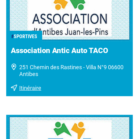
#
SPORTIVES
Association Antic Auto TACO
251 Chemin des Rastines - Villa N°9 06600
Antibes
Itinéraire