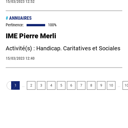
15/03/2023 12:52
#
ANNUAIRES
Pertinence:
100%
IME Pierre Merli
Activité(s) : Handicap. Caritatives et Sociales
15/03/2023 12:40
...
...
1
2
3
4
5
6
7
8
9
10
1