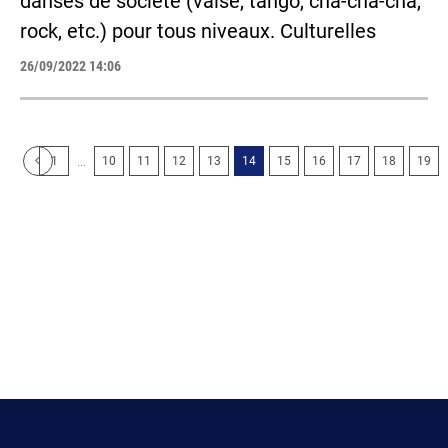
danses de société (valse, tango, cha-cha-cha,
rock, etc.) pour tous niveaux. Culturelles
26/09/2022 14:06
...
1
10
11
12
13
14
15
16
17
18
19