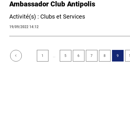
Ambassador Club Antipolis
Activité(s) : Clubs et Services
19/09/2022 14:12
...
1
5
6
7
8
9