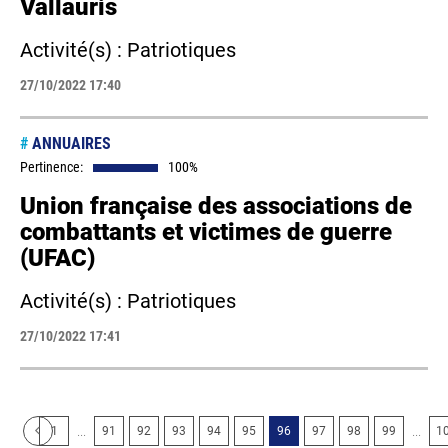
Vallauris
Activité(s) : Patriotiques
27/10/2022 17:40
#
ANNUAIRES
Pertinence:
100%
Union française des associations de
combattants et victimes de guerre
(UFAC)
Activité(s) : Patriotiques
27/10/2022 17:41
...
...
1
91
92
93
94
95
96
97
98
99
1