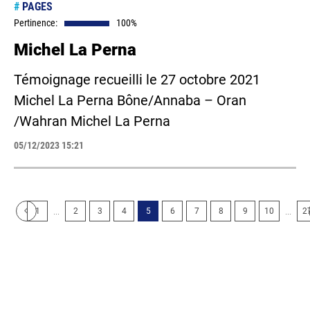
#
PAGES
Pertinence:
100%
Michel La Perna
Témoignage recueilli le 27 octobre 2021
Michel La Perna Bône/Annaba – Oran
/Wahran Michel La Perna
05/12/2023 15:21
...
...
1
2
3
4
5
6
7
8
9
10
2