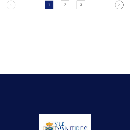
...
...
1
2
3