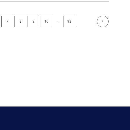
...
7
8
9
10
98