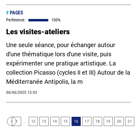
#
PAGES
Pertinence:
100%
Les visites-ateliers
Une seule séance, pour échanger autour
d'une thématique lors d'une visite, puis
expérimenter une pratique artistique. La
collection Picasso (cycles II et III) Autour de la
Méditerranée Antipolis, la m
06/06/2025 13:43
...
1
12
13
14
15
16
17
18
19
20
21