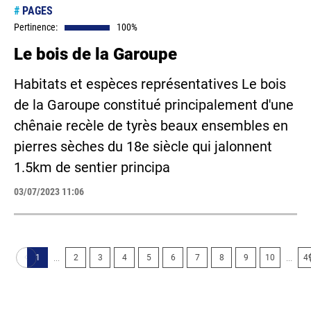
#
PAGES
Pertinence:
100%
Le bois de la Garoupe
Habitats et espèces représentatives Le bois
de la Garoupe constitué principalement d'une
chênaie recèle de tyrès beaux ensembles en
pierres sèches du 18e siècle qui jalonnent
1.5km de sentier principa
03/07/2023 11:06
...
...
1
2
3
4
5
6
7
8
9
10
4