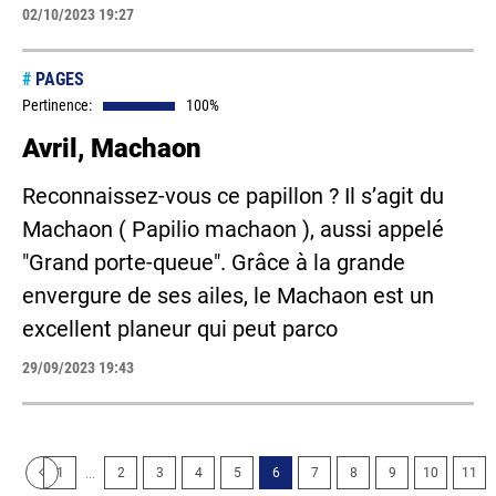
02/10/2023 19:27
#
PAGES
Pertinence:
100%
Avril, Machaon
Reconnaissez-vous ce papillon ? Il s’agit du
Machaon ( Papilio machaon ), aussi appelé
"Grand porte-queue". Grâce à la grande
envergure de ses ailes, le Machaon est un
excellent planeur qui peut parco
29/09/2023 19:43
...
1
2
3
4
5
6
7
8
9
10
11