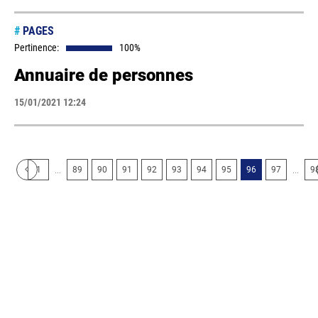
#
PAGES
Pertinence:
100%
Annuaire de personnes
15/01/2021 12:24
...
...
1
89
90
91
92
93
94
95
96
97
9