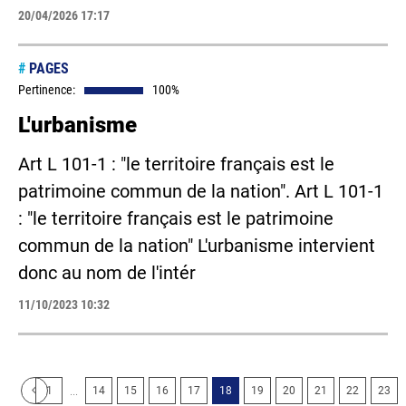
20/04/2026 17:17
#
PAGES
Pertinence:
100%
L'urbanisme
Art L 101-1 : "le territoire français est le
patrimoine commun de la nation". Art L 101-1
: "le territoire français est le patrimoine
commun de la nation" L'urbanisme intervient
donc au nom de l'intér
11/10/2023 10:32
...
1
14
15
16
17
18
19
20
21
22
23