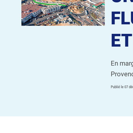
FL
ET
En marg
Proven
Publié le
07 dé