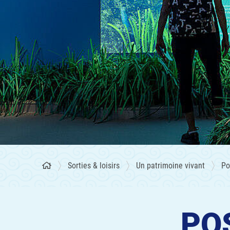
Sorties & loisirs
Un patrimoine vivant
Po
PO