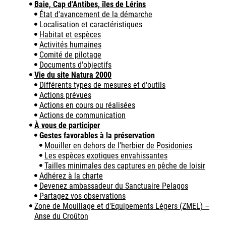
Baie, Cap d'Antibes, îles de Lérins
État d'avancement de la démarche
Localisation et caractéristiques
Habitat et espèces
Activités humaines
Comité de pilotage
Documents d'objectifs
Vie du site Natura 2000
Différents types de mesures et d'outils
Actions prévues
Actions en cours ou réalisées
Actions de communication
À vous de participer
Gestes favorables à la préservation
Mouiller en dehors de l'herbier de Posidonies
Les espèces exotiques envahissantes
Tailles minimales des captures en pêche de loisir
Adhérez à la charte
Devenez ambassadeur du Sanctuaire Pelagos
Partagez vos observations
Zone de Mouillage et d'Equipements Légers (ZMEL) –
Anse du Croûton