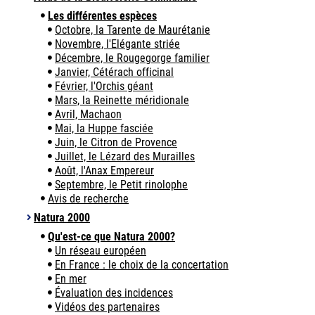
Les différentes espèces
Octobre, la Tarente de Maurétanie
Novembre, l'Elégante striée
Décembre, le Rougegorge familier
Janvier, Cétérach officinal
Février, l'Orchis géant
Mars, la Reinette méridionale
Avril, Machaon
Mai, la Huppe fasciée
Juin, le Citron de Provence
Juillet, le Lézard des Murailles
Août, l'Anax Empereur
Septembre, le Petit rinolophe
Avis de recherche
Natura 2000
Qu'est-ce que Natura 2000?
Un réseau européen
En France : le choix de la concertation
En mer
Évaluation des incidences
Vidéos des partenaires