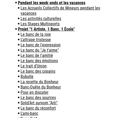
Pendant les week-ends et les vacances
Les Accueils Collectifs de Mineurs pendant les
vacances
Les activités culturelles
Les Stages Multisports
Projet "1 Artiste, 1 Banc, 1 École"
Le banc de la joie
L'attrape tristesse
Le banc de l'expression
Le banc du "Je t'aime"
Le banc de l'amitié
Le banc des émotions
Le trait d'Union
Le banc des copains
Bubulle
La recette du Bonheur
Banc-Quête du Bonheur
Pour en discuter
Le banc des sourires
Solid'Art surnom "Arti"
Le banc du réconfort
L'ami-banc