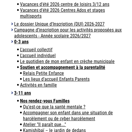
Vacances d'été 2026 centre de loisirs 3/12 ans
Vacances d'été 2026 Centres Ados et stages
multisports
Le dossier Unique d'Inscription (DUI) 2026-2027
Campagne d’inscription pour les activités proposées aux
adolescents - Année scolaire 2026/2027
0-3 ans
L'accueil collectif
L'accueil individuel
Le quotidien de mon enfant en crèche municipale
Soutien et accompagnement à la parentalité
Relais Petite Enfance
Les lieux d'accueil Enfants Parents
Activités en famille
3-11 ans
Nos rendez-vous Familles
Qu'est-ce que la santé mentale ?
Accompagner son enfant dans une situation de
harcèlement ou de cyber harcèlement
Atelier "Il paraît que..."
Kamishibaï – le jardin de dedans