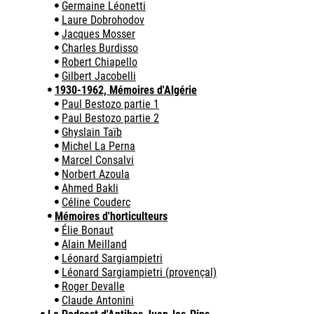
Germaine Léonetti
Laure Dobrohodov
Jacques Mosser
Charles Burdisso
Robert Chiapello
Gilbert Jacobelli
1930-1962, Mémoires d'Algérie
Paul Bestozo partie 1
Paul Bestozo partie 2
Ghyslain Taïb
Michel La Perna
Marcel Consalvi
Norbert Azoula
Ahmed Bakli
Céline Couderc
Mémoires d'horticulteurs
Élie Bonaut
Alain Meilland
Léonard Sargiampietri
Léonard Sargiampietri (provençal)
Roger Devalle
Claude Antonini