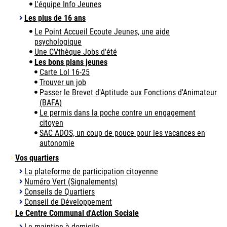
L'équipe Info Jeunes
Les plus de 16 ans
Le Point Accueil Ecoute Jeunes, une aide
psychologique
Une CVthèque Jobs d'été
Les bons plans jeunes
Carte Lol 16-25
Trouver un job
Passer le Brevet d'Aptitude aux Fonctions d'Animateur
(BAFA)
Le permis dans la poche contre un engagement
citoyen
SAC ADOS, un coup de pouce pour les vacances en
autonomie
Vos quartiers
La plateforme de participation citoyenne
Numéro Vert (Signalements)
Conseils de Quartiers
Conseil de Développement
Le Centre Communal d'Action Sociale
Le maintien à domicile