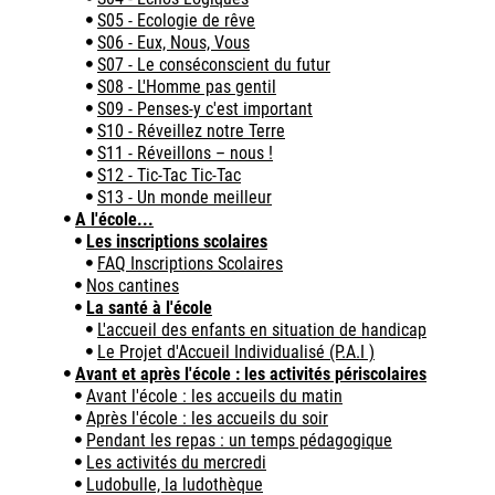
S05 - Ecologie de rêve
S06 - Eux, Nous, Vous
S07 - Le conséconscient du futur
S08 - L'Homme pas gentil
S09 - Penses-y c'est important
S10 - Réveillez notre Terre
S11 - Réveillons – nous !
S12 - Tic-Tac Tic-Tac
S13 - Un monde meilleur
A l'école...
Les inscriptions scolaires
FAQ Inscriptions Scolaires
Nos cantines
La santé à l'école
L'accueil des enfants en situation de handicap
Le Projet d'Accueil Individualisé (P.A.I )
Avant et après l'école : les activités périscolaires
Avant l'école : les accueils du matin
Après l'école : les accueils du soir
Pendant les repas : un temps pédagogique
Les activités du mercredi
Ludobulle, la ludothèque