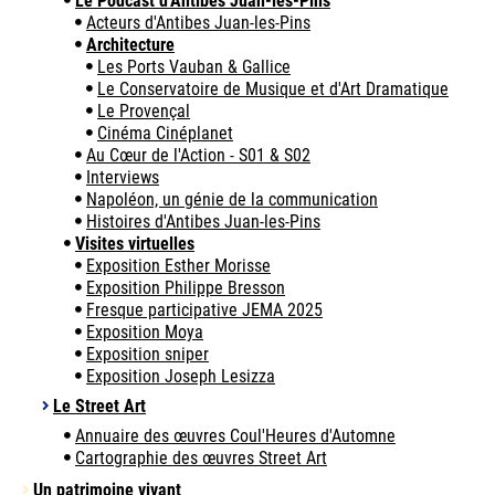
Le Podcast d'Antibes Juan-les-Pins
Acteurs d'Antibes Juan-les-Pins
Architecture
Les Ports Vauban & Gallice
Le Conservatoire de Musique et d'Art Dramatique
Le Provençal
Cinéma Cinéplanet
Au Cœur de l'Action - S01 & S02
Interviews
Napoléon, un génie de la communication
Histoires d'Antibes Juan-les-Pins
Visites virtuelles
Exposition Esther Morisse
Exposition Philippe Bresson
Fresque participative JEMA 2025
Exposition Moya
Exposition sniper
Exposition Joseph Lesizza
Le Street Art
Annuaire des œuvres Coul'Heures d'Automne
Cartographie des œuvres Street Art
Un patrimoine vivant