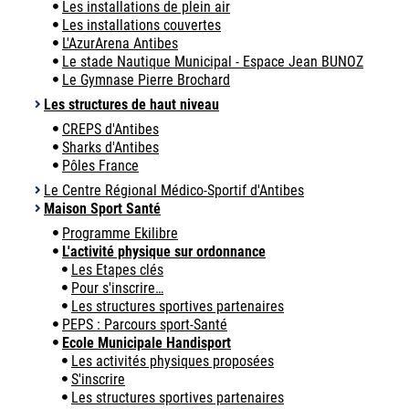
Les installations de plein air
Les installations couvertes
L'AzurArena Antibes
Le stade Nautique Municipal - Espace Jean BUNOZ
Le Gymnase Pierre Brochard
Les structures de haut niveau
CREPS d'Antibes
Sharks d'Antibes
Pôles France
Le Centre Régional Médico-Sportif d'Antibes
Maison Sport Santé
Programme Ekilibre
L'activité physique sur ordonnance
Les Etapes clés
Pour s'inscrire…
Les structures sportives partenaires
PEPS : Parcours sport-Santé
Ecole Municipale Handisport
Les activités physiques proposées
S'inscrire
Les structures sportives partenaires