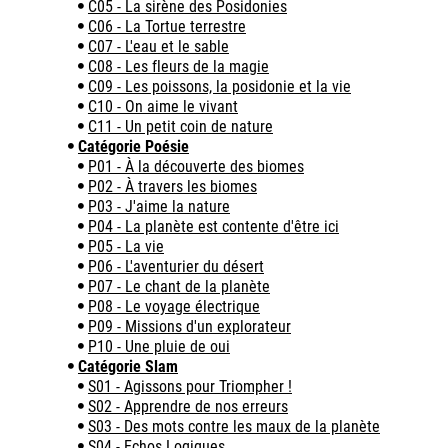
C05 - La sirène des Posidonies
C06 - La Tortue terrestre
C07 - L'eau et le sable
C08 - Les fleurs de la magie
C09 - Les poissons, la posidonie et la vie
C10 - On aime le vivant
C11 - Un petit coin de nature
Catégorie Poésie
P01 - À la découverte des biomes
P02 - À travers les biomes
P03 - J'aime la nature
P04 - La planète est contente d'être ici
P05 - La vie
P06 - L'aventurier du désert
P07 - Le chant de la planète
P08 - Le voyage électrique
P09 - Missions d'un explorateur
P10 - Une pluie de oui
Catégorie Slam
S01 - Agissons pour Triompher !
S02 - Apprendre de nos erreurs
S03 - Des mots contre les maux de la planète
S04 - Echos Logiques