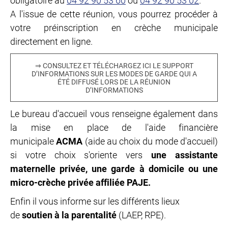
obligatoire au
04 92 90 53 60
ou
04 92 90 53 02
.
A l'issue de cette réunion, vous pourrez procéder à
votre préinscription en crèche municipale
directement en ligne.
⇒ CONSULTEZ ET TÉLÉCHARGEZ ICI LE SUPPORT
D’INFORMATIONS SUR LES MODES DE GARDE QUI A
ÉTÉ DIFFUSÉ LORS DE LA RÉUNION
D’INFORMATIONS
Le bureau d'accueil vous renseigne également dans
la mise en place de l'aide financière
municipale
ACMA
(aide au choix du mode d'accueil)
si votre choix s'oriente vers
une assistante
maternelle privée, une garde à domicile ou une
micro-crèche privée affiliée PAJE.
Enfin il vous informe sur les différents lieux
de
soutien à la parentalité
(LAEP, RPE).