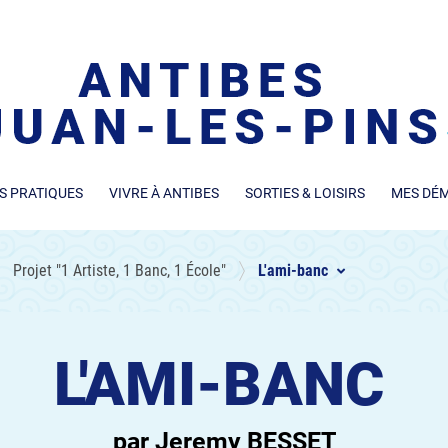
S PRATIQUES
VIVRE À ANTIBES
SORTIES & LOISIRS
MES DÉ
Projet "1 Artiste, 1 Banc, 1 École"
L'ami-banc
L'AMI-BANC
par Jeremy BESSET