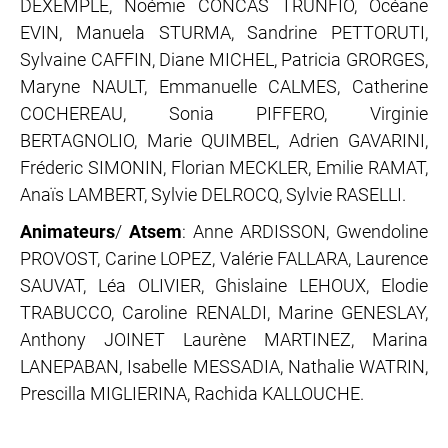
DEXEMPLE, Noémie CONCAS TRUNFIO, Océane
EVIN, Manuela STURMA, Sandrine PETTORUTI,
Sylvaine CAFFIN, Diane MICHEL, Patricia GRORGES,
Maryne NAULT, Emmanuelle CALMES, Catherine
COCHEREAU, Sonia PIFFERO, Virginie
BERTAGNOLIO, Marie QUIMBEL, Adrien GAVARINI,
Fréderic SIMONIN, Florian MECKLER, Emilie RAMAT,
Anaïs LAMBERT, Sylvie DELROCQ, Sylvie RASELLI.
Animateurs
/
Atsem
: Anne ARDISSON, Gwendoline
PROVOST, Carine LOPEZ, Valérie FALLARA, Laurence
SAUVAT, Léa OLIVIER, Ghislaine LEHOUX, Elodie
TRABUCCO, Caroline RENALDI, Marine GENESLAY,
Anthony JOINET Laurène MARTINEZ, Marina
LANEPABAN, Isabelle MESSADIA, Nathalie WATRIN,
Prescilla MIGLIERINA, Rachida KALLOUCHE.