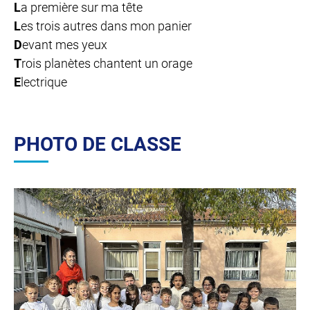
L
a première sur ma tête
L
es trois autres dans mon panier
D
evant mes yeux
T
rois planètes chantent un orage
E
lectrique
PHOTO DE CLASSE