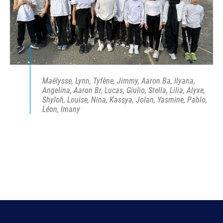
Maëlysse, Lynn, Tyfène, Jimmy, Aaron Ba, Ilyana,
Angelina, Aaron Br, Lucas, Giulio, Stella, Lilia, Alyxe,
Shyloh, Louise, Nina, Kassya, Jolan, Yasmine, Pablo,
Léon, Imany