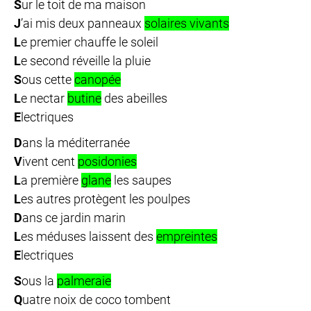
S
ur le toit de ma maison
J
’ai mis deux panneaux
solaires vivants
L
e premier chauffe le soleil
L
e second réveille la pluie
S
ous cette
canopée
L
e nectar
butine
des abeilles
E
lectriques
D
ans la méditerranée
V
ivent cent
posidonies
L
a première
glane
les saupes
L
es autres protègent les poulpes
D
ans ce jardin marin
L
es méduses laissent des
empreintes
E
lectriques
S
ous la
palmeraie
Q
uatre noix de coco tombent