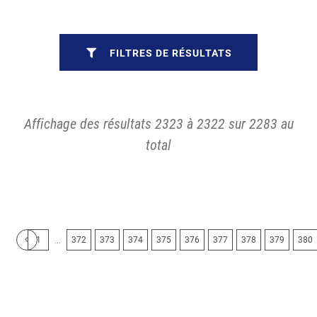
FILTRES DE RÉSULTATS
Affichage des résultats 2323 à 2322 sur 2283 au
total
...
1
372
373
374
375
376
377
378
379
380