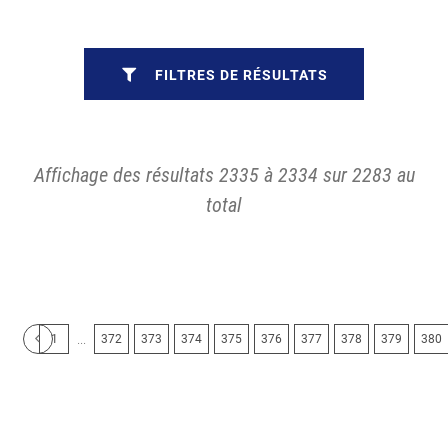
FILTRES DE RÉSULTATS
Affichage des résultats 2335 à 2334 sur 2283 au
total
...
1
372
373
374
375
376
377
378
379
380