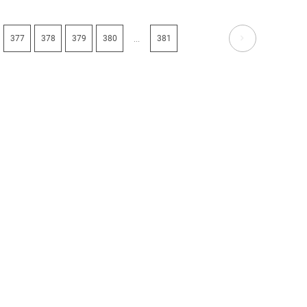
...
377
378
379
380
381