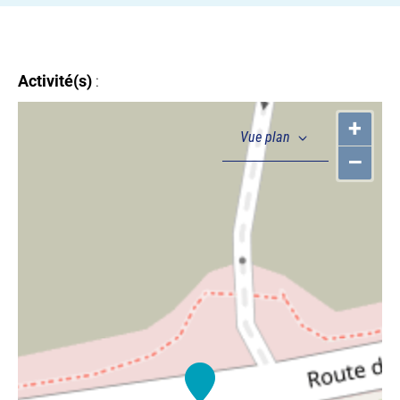
Activité(s)
:
+
–