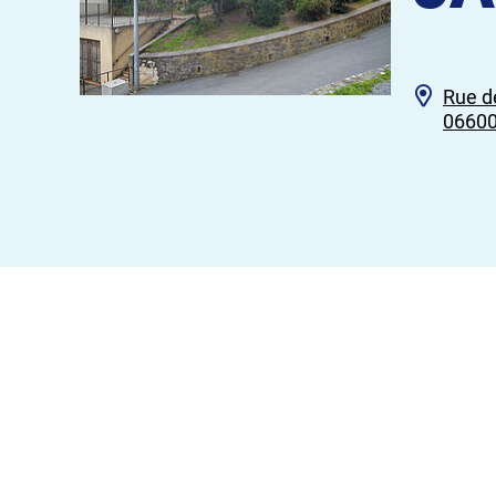
Rue d
06600