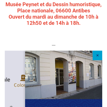
Musée Peynet et du Dessin humoristique,
Place nationale, 06600 Antibes
Ouvert du mardi au dimanche de 10h à
12h50 et de 14h à 18h.
---
+
–