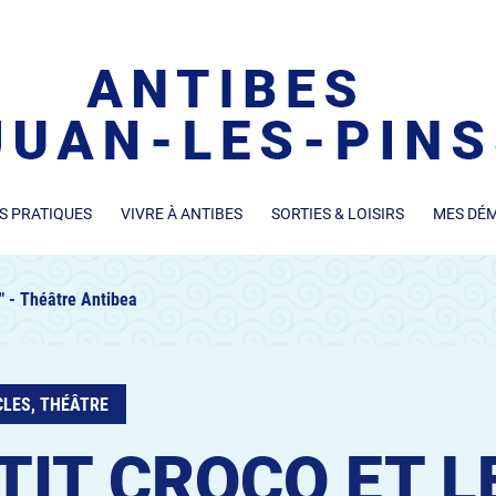
S PRATIQUES
VIVRE À ANTIBES
SORTIES & LOISIRS
MES DÉ
ël" - Théâtre Antibea
LES, THÉÂTRE
'TIT CROCO ET L