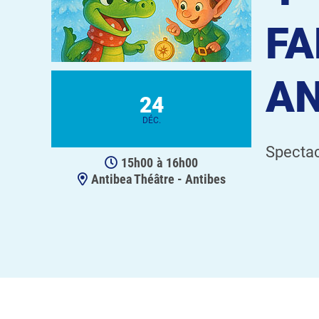
FA
AN
24
DÉC.
Spectac
15h00
à
16h00
Antibea Théâtre - Antibes