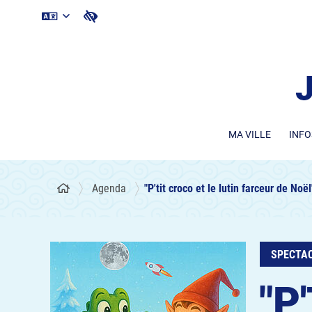
MA VILLE
INFO
Agenda
"P'tit croco et le lutin farceur de No
SPECTAC
"P