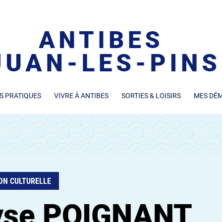
S PRATIQUES
VIVRE À ANTIBES
SORTIES & LOISIRS
MES DÉ
ON CULTURELLE
yse POIGNANT