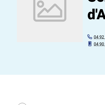
d'
04 92
04 90