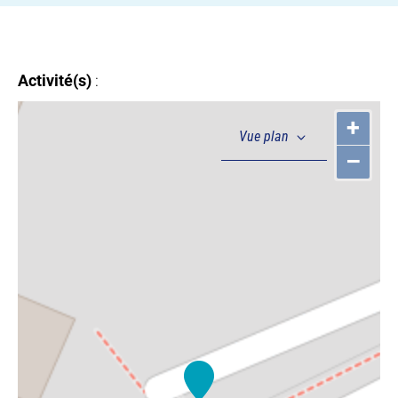
Activité(s)
:
+
–