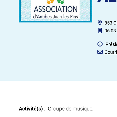
853 C
06 03
Prési
Courri
Activité(s)
: Groupe de musique.