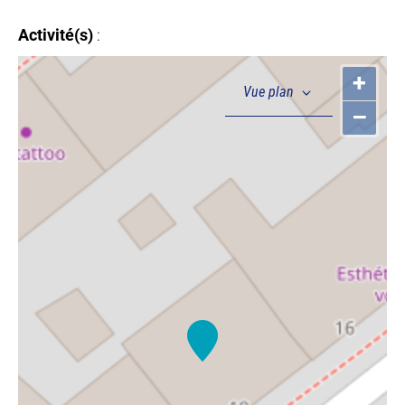
Activité(s)
:
+
–