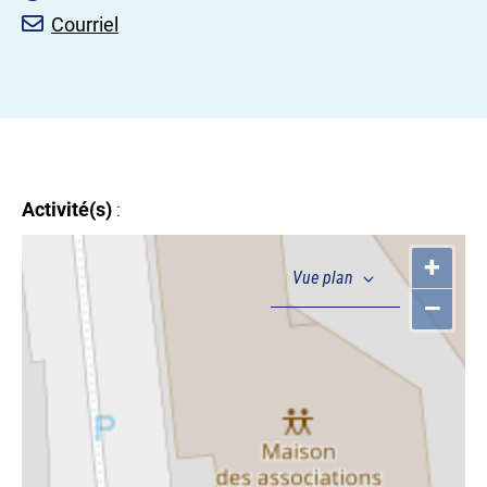
Courriel
Activité(s)
:
+
–