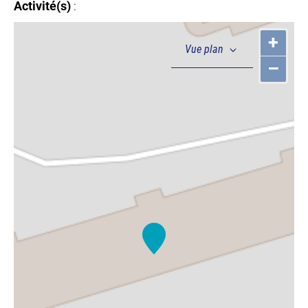
Activité(s)
:
+
–