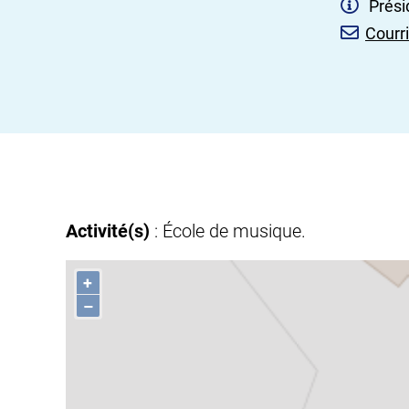
Prési
Courri
Activité(s)
: École de musique.
+
–