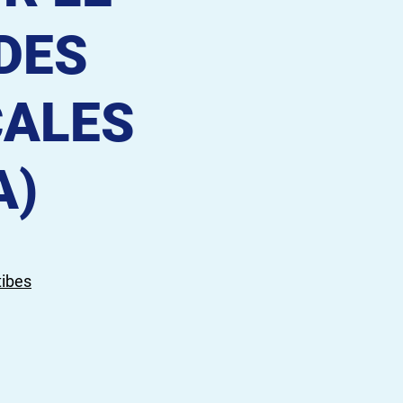
DES
CALES
A)
tibes