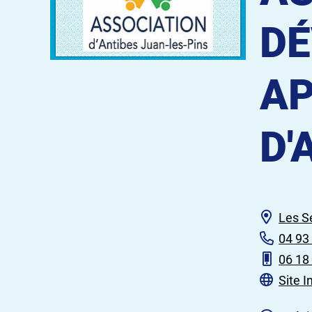
DÉ
AP
D'
Les S
04 93
06 18
Site I