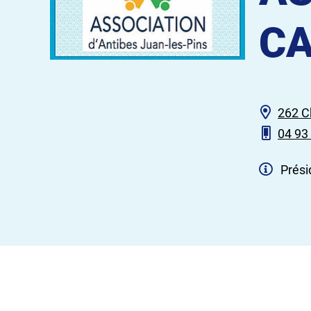
C
262 C
04 93
Prési