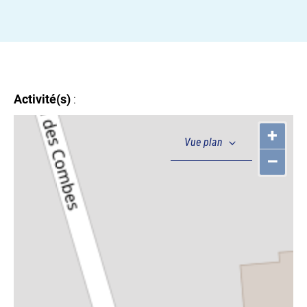
Activité(s)
:
+
–