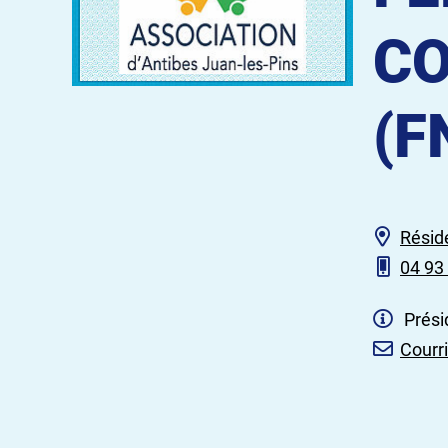
CO
(F
Résid
04 93
Présid
Courri