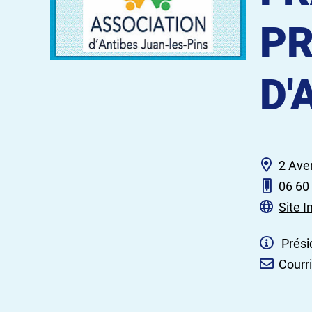
PR
D'
2 Ave
06 60
Site I
Prési
Courri