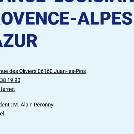
OVENCE-ALPES
AZUR
nue des Oliviers 06160 Juan-les-Pins
 38 19 90
nternet
dent : M. Alain Péronny
el