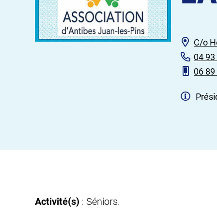
C/o H
04 93
06 89
Prési
Activité(s)
: Séniors.