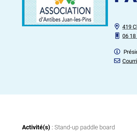
419 C
06 18
Prési
Courri
Activité(s)
:
Stand-up paddle board