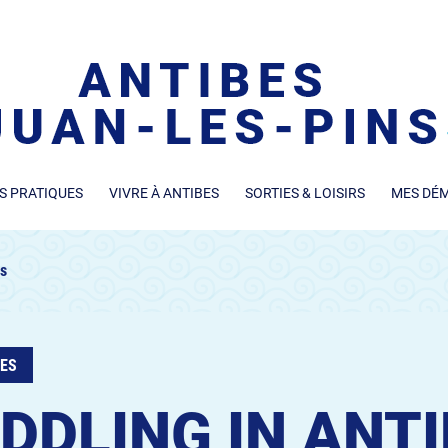
S PRATIQUES
VIVRE À ANTIBES
SORTIES & LOISIRS
MES DÉ
es
VES
DDLING IN ANT