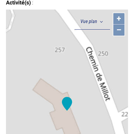
Activité(s)
:
+
–