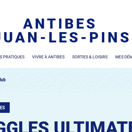
S PRATIQUES
VIVRE À ANTIBES
SORTIES & LOISIRS
MES DÉ
lub
VES
GGLES ULTIMAT