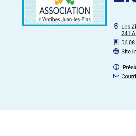
Les Z
241 A
06 08
Site I
Prési
Courri