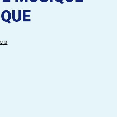
IQUE
tact