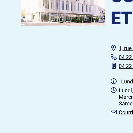
ET
1, ru
04 22
04 22
Lundi
Lundi,
Mercr
Samed
Courri