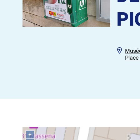
PI
Musée
Place
+