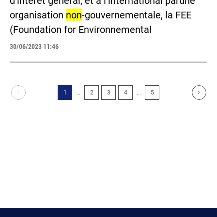
d’intérêt général, et à l’international parune
organisation
non
-gouvernementale, la FEE
(Foundation for Environnemental
30/06/2023 11:46
...
...
1
2
3
4
5