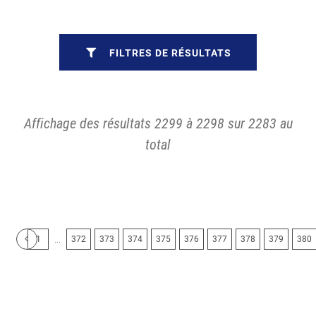
FILTRES DE RÉSULTATS
Affichage des résultats 2299 à 2298 sur 2283 au
total
...
1
372
373
374
375
376
377
378
379
380