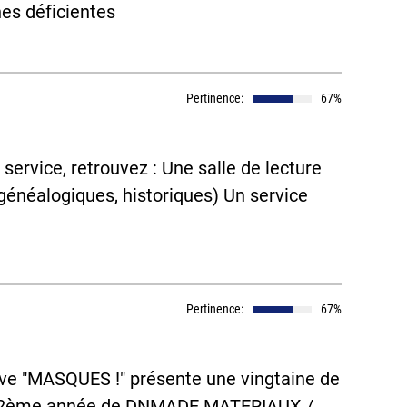
nes déficientes
Pertinence:
67%
e service, retrouvez : Une salle de lecture
généalogiques, historiques) Un service
Pertinence:
67%
tive "MASQUES !" présente une vingtaine de
et 2ème année de DNMADE MATERIAUX /