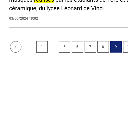
céramique, du lycée Léonard de Vinci
03/05/2024 19:02
...
1
5
6
7
8
9