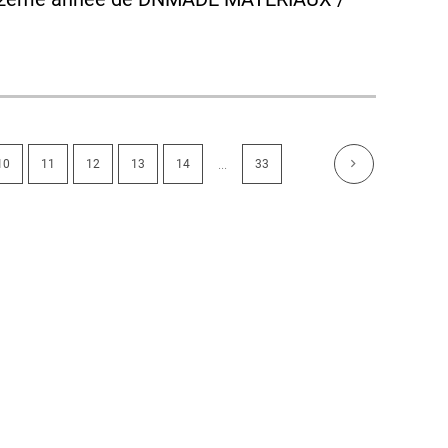
...
10
11
12
13
14
33