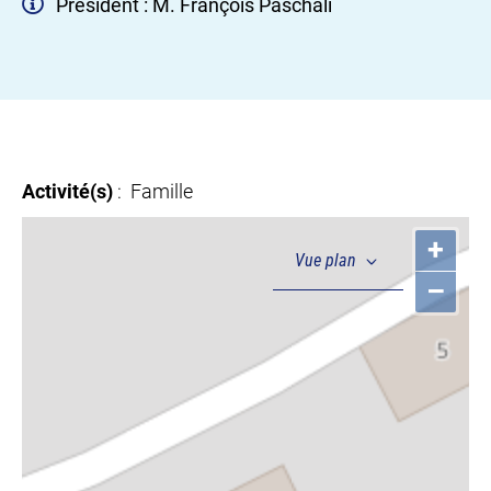
Président : M. François Paschali
Activité(s)
: Famille
+
–