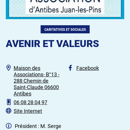
CARITATIVES ET SOCIALES
AVENIR ET VALEURS
Maison des
Facebook
Associations- B°13 -
288 Chemin de
Saint-Claude 06600
Antibes
06 08 28 04 97
Site Internet
Président : M. Serge